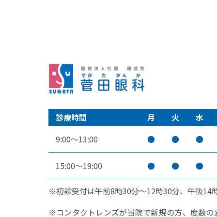
診療時間
月
火
水
9:00～13:00
●
●
●
15:00～19:00
●
●
●
※初診受付は午前8時30分～12時30分、午後14時
※コンタクトレンズが当院で新規の方、度数の