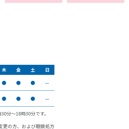
木
金
土
日
●
●
●
—
●
●
●
—
30分～18時30分です。
変更の方、および眼鏡処方