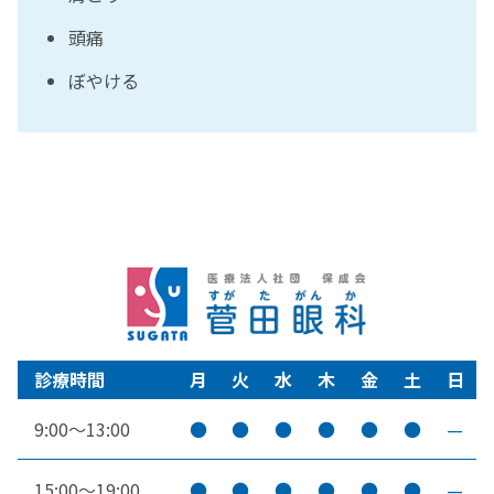
頭痛
ぼやける
診療時間
月
火
水
木
金
土
日
9:00～13:00
●
●
●
●
●
●
—
15:00～19:00
●
●
●
●
●
●
—