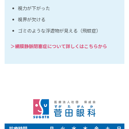
視力が下がった
視界が欠ける
ゴミのような浮遊物が見える（飛蚊症）
＞網膜静脈閉塞症について詳しくはこちらから
診療時間
月
火
水
木
金
土
日